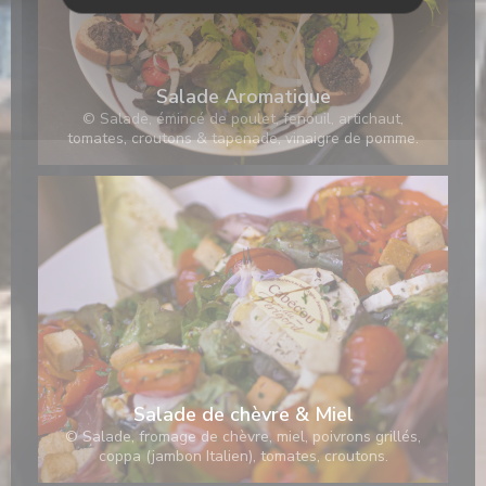
Salade Aromatique
© Salade, émincé de poulet, fenouil, artichaut,
tomates, croutons & tapenade, vinaigre de pomme.
Salade de chèvre & Miel
© Salade, fromage de chèvre, miel, poivrons grillés,
coppa (jambon Italien), tomates, croutons.