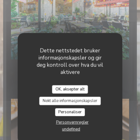
Dette nettstedet bruker
Le Jardin et sa Terrasse
informasjonskapsler og gir
deg kontroll over hva du vil
aktivere
Plats (Suggestion de
présentation)
OK, aksepter alt
Nekt alle informasjonskapsler
Personaliser
Personvernregler
undefined