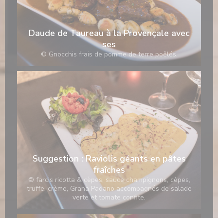
Daude de Taureau à la Provençale avec
ses
© Gnocchis frais de pomme de terre poêlés.
Suggestion : Raviolis géants en pâtes
fraîches
© farcis ricotta & cèpes, sauce champignons, cèpes,
truffe, crème, Grana Padano accompagnés de salade
verte et tomate confite.