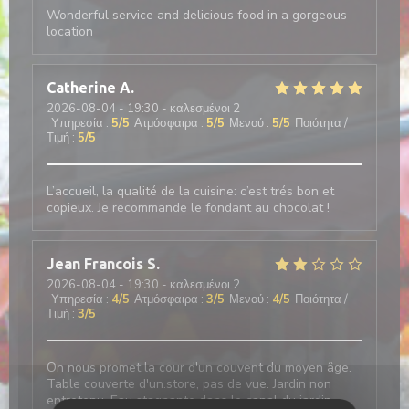
Wonderful service and delicious food in a gorgeous
location
Catherine
A
2026-08-04
- 19:30 - καλεσμένοι 2
Υπηρεσία
:
5
/5
Ατμόσφαιρα
:
5
/5
Μενού
:
5
/5
Ποιότητα /
Τιμή
:
5
/5
L’accueil, la qualité de la cuisine: c’est trés bon et
copieux. Je recommande le fondant au chocolat !
Jean Francois
S
2026-08-04
- 19:30 - καλεσμένοι 2
Υπηρεσία
:
4
/5
Ατμόσφαιρα
:
3
/5
Μενού
:
4
/5
Ποιότητα /
Τιμή
:
3
/5
On nous promet la cour d'un couvent du moyen âge.
Table couverte d'un.store, pas de vue. Jardin non
entretenu. Eau stagnante dans le canal du jardin,