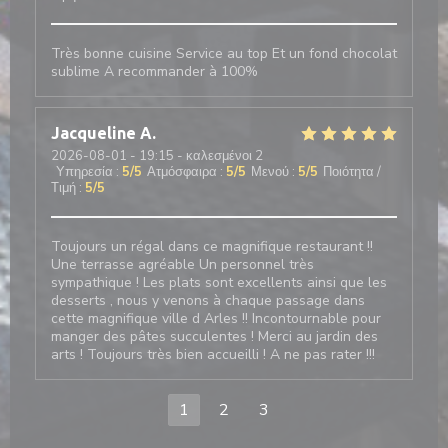
Très bonne cuisine Service au top Et un fond chocolat
sublime A recommander à 100%
Jacqueline
A
2026-08-01
- 19:15 - καλεσμένοι 2
Υπηρεσία
:
5
/5
Ατμόσφαιρα
:
5
/5
Μενού
:
5
/5
Ποιότητα /
Τιμή
:
5
/5
Toujours un régal dans ce magnifique restaurant !!
Une terrasse agréable Un personnel très
sympathique ! Les plats sont excellents ainsi que les
desserts , nous y venons à chaque passage dans
cette magnifique ville d Arles !! Incontournable pour
manger des pâtes succulentes ! Merci au jardin des
arts ! Toujours très bien accueilli ! A ne pas rater !!!
1
2
3