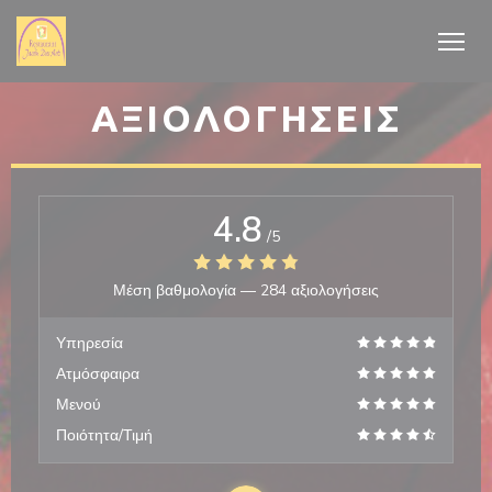
Πίνακας διαχείρισης "Μπισκότων" (Cookies)
ΑΞΙΟΛΟΓΉΣΕΙΣ
4.8
/5
Μέση βαθμολογία —
284 αξιολογήσεις
Υπηρεσία
Ατμόσφαιρα
Μενού
Ποιότητα/Τιμή