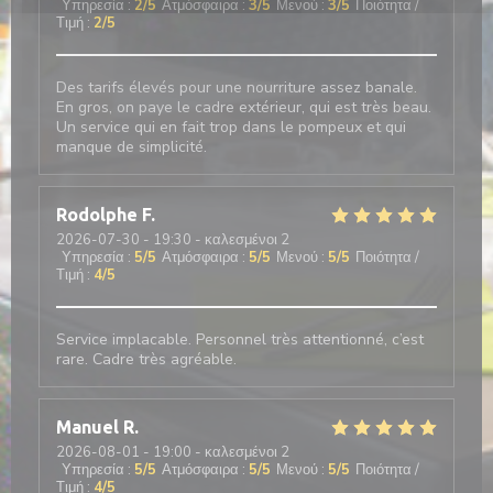
Υπηρεσία
:
2
/5
Ατμόσφαιρα
:
3
/5
Μενού
:
3
/5
Ποιότητα /
Τιμή
:
2
/5
Des tarifs élevés pour une nourriture assez banale.
En gros, on paye le cadre extérieur, qui est très beau.
Un service qui en fait trop dans le pompeux et qui
manque de simplicité.
Rodolphe
F
2026-07-30
- 19:30 - καλεσμένοι 2
Υπηρεσία
:
5
/5
Ατμόσφαιρα
:
5
/5
Μενού
:
5
/5
Ποιότητα /
Τιμή
:
4
/5
Service implacable. Personnel très attentionné, c’est
rare. Cadre très agréable.
Manuel
R
2026-08-01
- 19:00 - καλεσμένοι 2
Υπηρεσία
:
5
/5
Ατμόσφαιρα
:
5
/5
Μενού
:
5
/5
Ποιότητα /
Τιμή
:
4
/5